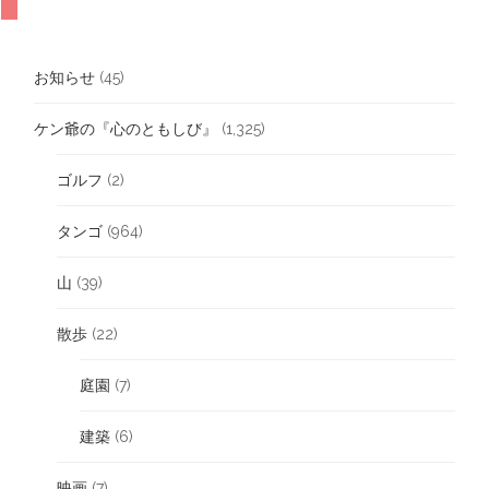
お知らせ
(45)
ケン爺の『心のともしび』
(1,325)
ゴルフ
(2)
タンゴ
(964)
山
(39)
散歩
(22)
庭園
(7)
建築
(6)
映画
(7)