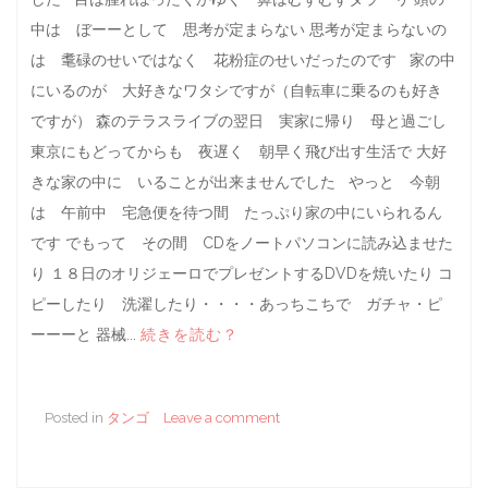
中は ぼーーとして 思考が定まらない 思考が定まらないの
は 耄碌のせいではなく 花粉症のせいだったのです 家の中
にいるのが 大好きなワタシですが（自転車に乗るのも好き
ですが） 森のテラスライブの翌日 実家に帰り 母と過ごし
東京にもどってからも 夜遅く 朝早く飛び出す生活で 大好
きな家の中に いることが出来ませんでした やっと 今朝
は 午前中 宅急便を待つ間 たっぷり家の中にいられるん
です でもって その間 CDをノートパソコンに読み込ませた
り １８日のオリジェーロでプレゼントするDVDを焼いたり コ
ピーしたり 洗濯したり・・・・あっちこちで ガチャ・ピ
ーーーと 器械...
続きを読む？
Posted in
タンゴ
Leave a comment