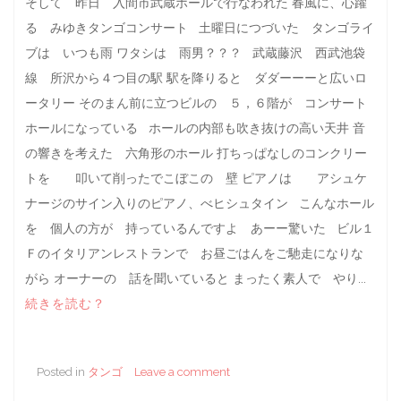
そして 昨日 入間市武蔵ホールで行なわれた 春風に、心躍
る みゆきタンゴコンサート 土曜日につづいた タンゴライ
ブは いつも雨 ワタシは 雨男？？？ 武蔵藤沢 西武池袋
線 所沢から４つ目の駅 駅を降りると ダダーーーと広いロ
ータリー そのまん前に立つビルの ５，６階が コンサート
ホールになっている ホールの内部も吹き抜けの高い天井 音
の響きを考えた 六角形のホール 打ちっぱなしのコンクリー
トを 叩いて削ったでこぼこの 壁 ピアノは アシュケ
ナージのサイン入りのピアノ、べヒシュタイン こんなホール
を 個人の方が 持っているんですよ あーー驚いた ビル１
Ｆのイタリアンレストランで お昼ごはんをご馳走になりな
がら オーナーの 話を聞いていると まったく素人で やり...
続きを読む？
Posted in
タンゴ
Leave a comment