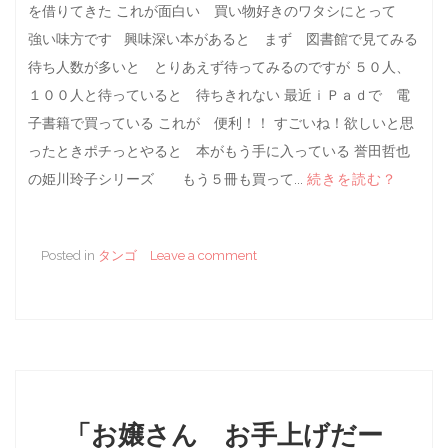
を借りてきた これが面白い 買い物好きのワタシにとって
強い味方です 興味深い本があると まず 図書館で見てみる
待ち人数が多いと とりあえず待ってみるのですが ５０人、
１００人と待っていると 待ちきれない 最近ｉＰａｄで 電
子書籍で買っている これが 便利！！ すごいね！欲しいと思
ったときポチっとやると 本がもう手に入っている 誉田哲也
の姫川玲子シリーズ もう５冊も買って...
続きを読む？
Posted in
タンゴ
Leave a comment
「お嬢さん お手上げだー