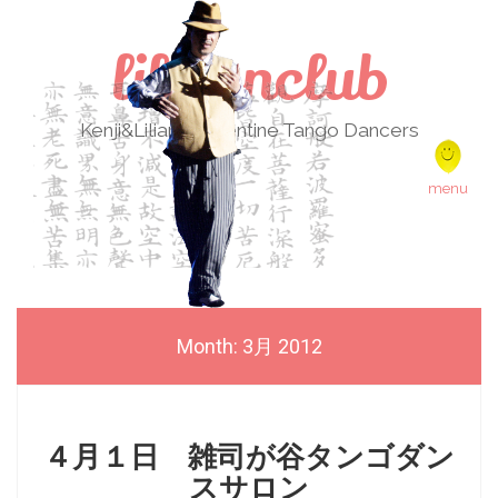
lilikenclub
Kenji&Liliana Argentine Tango Dancers
Skip to content
menu
Month:
3月 2012
４月１日 雑司が谷タンゴダン
スサロン