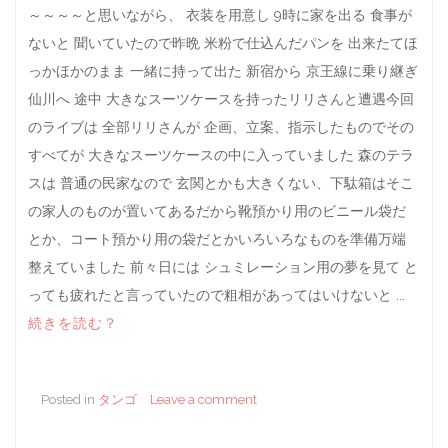
～～～～と思いながら、 衣装を用意し 9時に家を出る 食事が
ないと 聞いていたので昨晩 米粉で仕込んだパンを 出来たてほ
っかほかのまま 一緒に持って出た 新宿から 京王線に乗り継ぎ
仙川へ 途中 大きなスーツケースを持ったリリさんと遭遇今回
のライブは 全部リリさんが 企画、立案、指示したものでその
すべてが 大きなスーツケースの中に入っていました 森のテラ
スは 普通の民家なので 玄関とかも大きくない、下駄箱はそこ
の家人のものが置いてあるだから靴預かり用のビニール袋だ
とか、コート預かり用の袋だとかいろいろなものを準備万端
整えていました 前々日には シュミレーション用の夢を見て と
っても疲れたと言っていたので粗相があってはいけないと ...
続きを読む？
Posted in
タンゴ
Leave a comment