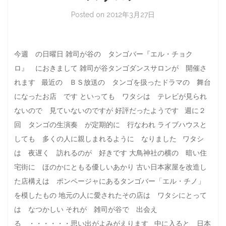
Posted on
2012年3月27日
今週 の日曜日 雑司が谷の タンゴバー『エル・チョク
ロ』 におきまして 雑司が谷タンゴダンスサロンが 開催さ
れます 最近の ＢＳ放送の タンゴを扱ったドラマの 舞台
になったお店 です といっても ワタシは テレビが見られ
ないので 見ていないのですが 好評だったようです 週に２
回 タンゴの生演奏 が定期的に 行なわれ ライブハウスと
しても 多くの人に親しまれるように なりました ワタシ
は 夜遅く 訪れるのが 好きです 大鳥神社の横の 暗い住
宅街に ほのかにともる優しいあかり 古い日本家屋を改造し
た店構えは ポンページャにあるタンゴバー「エル・チノ」
を模したもの 地元の人に愛されたその店は ワタシにとって
は なつかしい それが 雑司が谷で 出会え
る ・・・・・・思い出がよみがえります 中に入ると 日本