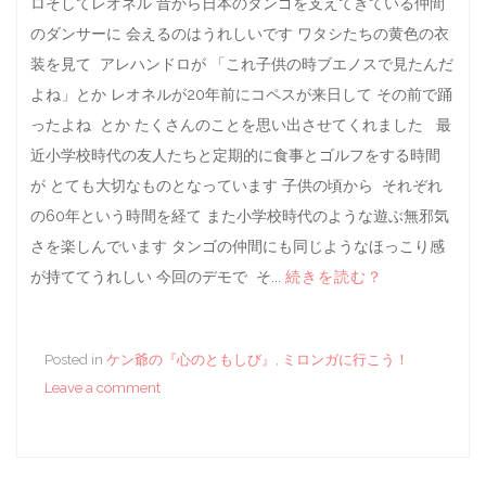
ロそしてレオネル 昔から日本のタンゴを支えてきている仲間
のダンサーに 会えるのはうれしいです ワタシたちの黄色の衣
装を見て アレハンドロが 「これ子供の時ブエノスで見たんだ
よね」とか レオネルが20年前にコペスが来日して その前で踊
ったよね とか たくさんのことを思い出させてくれました 最
近小学校時代の友人たちと定期的に食事とゴルフをする時間
が とても大切なものとなっています 子供の頃から それぞれ
の60年という時間を経て また小学校時代のような遊ぶ無邪気
さを楽しんでいます タンゴの仲間にも同じようなほっこり感
が持ててうれしい 今回のデモで そ...
続きを読む？
Posted in
ケン爺の『心のともしび』
,
ミロンガに行こう！
Leave a comment