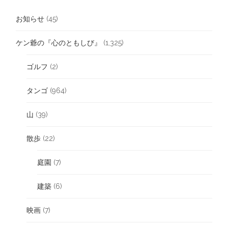
お知らせ
(45)
ケン爺の『心のともしび』
(1,325)
ゴルフ
(2)
タンゴ
(964)
山
(39)
散歩
(22)
庭園
(7)
建築
(6)
映画
(7)