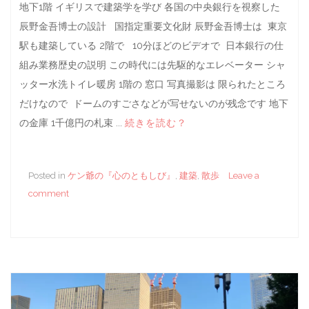
地下1階 イギリスで建築学を学び 各国の中央銀行を視察した
辰野金吾博士の設計 国指定重要文化財 辰野金吾博士は 東京
駅も建築している 2階で 10分ほどのビデオで 日本銀行の仕
組み業務歴史の説明 この時代には先駆的なエレベーター シャ
ッター水洗トイレ暖房 1階の 窓口 写真撮影は 限られたところ
だけなので ドームのすごさなどが写せないのが残念です 地下
の金庫 1千億円の札束 ...
続きを読む？
Posted in
ケン爺の『心のともしび』
,
建築
,
散歩
Leave a
comment