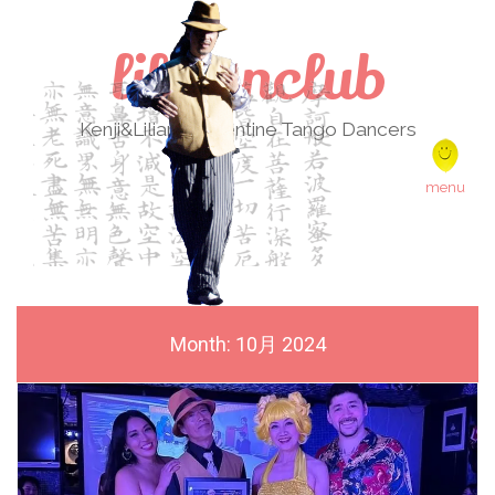
lilikenclub
Kenji&Liliana Argentine Tango Dancers
Skip to content
menu
Month:
10月 2024