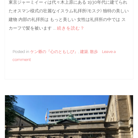
東京ジャーミイーィは代々木上原にある 1930年代に建てられ
たオスマン様式の壮麗なイスラム礼拝所(モスク) 独特の美しい
建物 内部の礼拝所は もっと美しい 女性は礼拝所の中では ス
カーフで髪を被います ...
続きを読む？
Posted in
ケン爺の『心のともしび』
,
建築
,
散歩
Leave a
comment