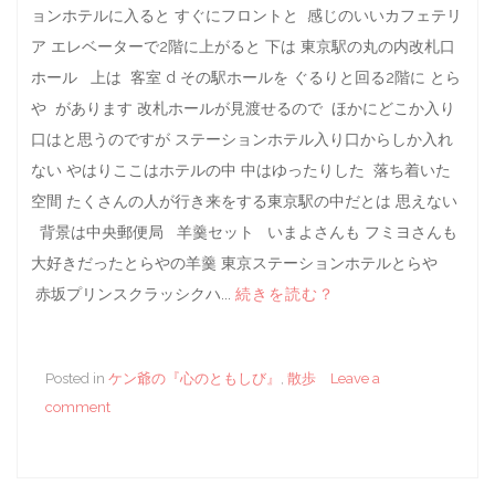
ョンホテルに入ると すぐにフロントと 感じのいいカフェテリ
ア エレベーターで2階に上がると 下は 東京駅の丸の内改札口
ホール 上は 客室 d その駅ホールを ぐるりと回る2階に とら
や があります 改札ホールが見渡せるので ほかにどこか入り
口はと思うのですが ステーションホテル入り口からしか入れ
ない やはりここはホテルの中 中はゆったりした 落ち着いた
空間 たくさんの人が行き来をする東京駅の中だとは 思えない
背景は中央郵便局 羊羹セット いまよさんも フミヨさんも
大好きだったとらやの羊羹 東京ステーションホテルとらや
赤坂プリンスクラッシクハ...
続きを読む？
Posted in
ケン爺の『心のともしび』
,
散歩
Leave a
comment