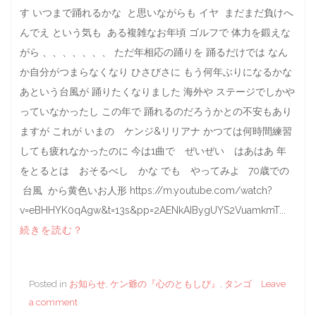
す いつまで踊れるかな と思いながらも イヤ まだまだ負けへ
んでえ という気も ある複雑なお年頃 ゴルフで 体力を鍛えな
がら 、、、、、、、 ただ年相応の踊りを 踊るだけでは なん
か自分がつまらなくなり ひさびさに もう何年ぶりになるかな
あという台風が 踊りたくなりました 海外や ステージでしかや
っていなかったし この年で 踊れるのだろうかとの不安もあり
ますが これが いまの ケンジ&リリアナ かつては何時間練習
しても疲れなかったのに 今は1曲で ぜいぜい はあはあ 年
をとるとは おそるべし かな でも やってみよ 70歳での
台風 から黄色いお人形 https://m.youtube.com/watch?
v=eBHHYK0qAgw&t=13s&pp=2AENkAIBygUYS2VuamkmT...
続きを読む？
Posted in
お知らせ
,
ケン爺の『心のともしび』
,
タンゴ
Leave
a comment