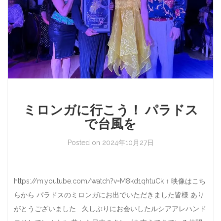
ミロンガに行こう！ パラドス
で台風を
Posted on
2024年10月27日
https://m.youtube.com/watch?v=M8kd1qhtuCk ↑ 映像はこち
らから パラドスのミロンガにお出でいただきました皆様 あり
がとうございました 久しぶりにお会いしたルシアアレハンド