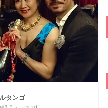
ルタンゴ
8年6月5日
by
nozawakenji