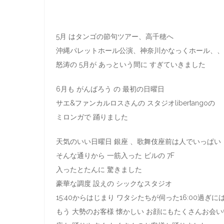
5月 はタンゴの節句ツアー、高千穂へ
沖縄パレットホール公演、神奈川かなっくホール、、
怒涛の 5月が あっという間に すぎていきました
6月も がんばろう の 最初の日曜日
サエ&ファンカルロスさんの スタジオlibertangoの
ミロンガで 踊りました
天気のいい日曜日 銀座 、歌舞伎座前は人でいっぱい
そんな通りから 一筋入った ビルの 7F
入ったとたんに 驚きました
豪華な調度 設えの シックなスタジオ
15:40からはじまり ワタシたちが伺った16:00過ぎに
もう 大勢のお客様 懐かしい お顔にもたくさんお会