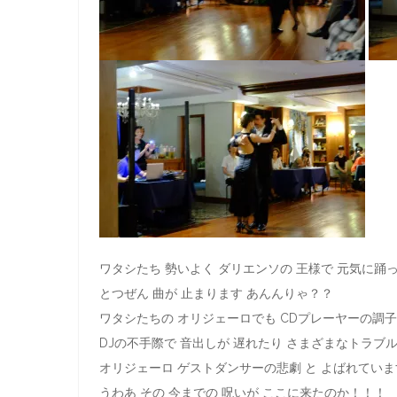
ワタシたち 勢いよく ダリエンソの 王様で 元気に踊
とつぜん 曲が 止まります あんんりゃ？？
ワタシたちの オリジェーロでも CDプレーヤーの調
DJの不手際で 音出しが 遅れたり さまざまなトラブ
オリジェーロ ゲストダンサーの悲劇 と よばれていま
うわあ その 今までの 呪いが ここに来たのか！！！