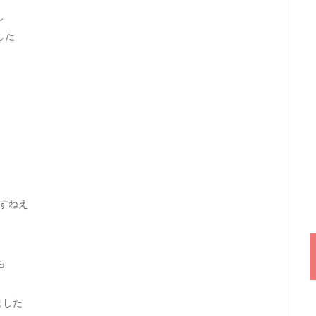
ん
した
ますねえ
も
ました