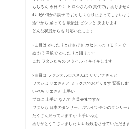
もちろん 今日のDJ ヒロシさんの 責任では ありませ
iPadが 何かの調子で おかしくなり止まってしまいま
途中から 踊っても 最後は ビシッと 決まります
どんな状態からも 対応いたします
2曲目は ゆったりとひさびさ カセレスのコモドスで
ぬえぼ 満載で ゆったりと踊ります
これ ワタシたちの スタイル イキイキします
3曲目は ファンカルロスさんは リリアナさんと
ワタシは サエさんと ミックスでおどります 緊張し
いやあ サエさん 上手い ！！
プロに 上手い なんて 言葉失礼ですが
ワタシも 日本のダンサー、lアルゼンチンのダンサー
たくさん踊っていますが 上手いねえ
ありがとうございました いい経験をさせていただき