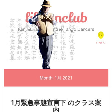
lilikenclub
Kenji&Liliana Argentine Tango Dancers
Skip to content
menu
Month:
1月 2021
1月緊急事態宣言下 のクラス案
内