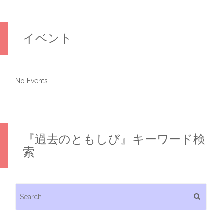
イベント
No Events
『過去のともしび』キーワード検
索
Search for: