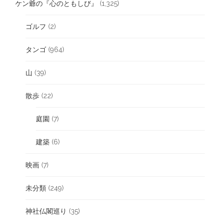
ケン爺の『心のともしび』
(1,325)
ゴルフ
(2)
タンゴ
(964)
山
(39)
散歩
(22)
庭園
(7)
建築
(6)
映画
(7)
未分類
(249)
神社仏閣巡り
(35)