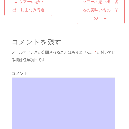
←
ツアーの思い
ツアーの思い出 各
Post navigation
出 しまなみ海道
地の美味いもの そ
の１
→
コメントを残す
メールアドレスが公開されることはありません。
*
が付いてい
る欄は必須項目です
コメント