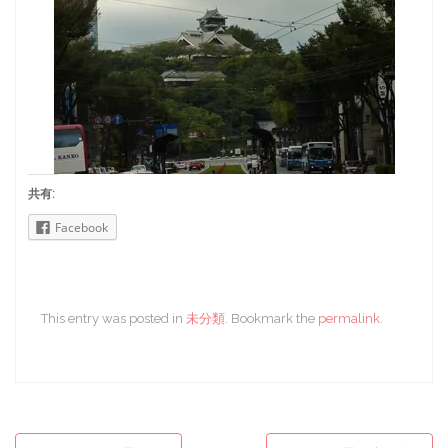
共有:
Facebook
This entry was posted in
未分類
. Bookmark the
permalink
.