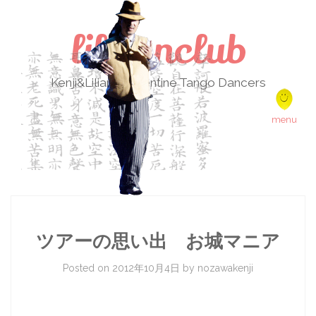
lilikenclub
Kenji&Liliana Argentine Tango Dancers
Skip to content
menu
ツアーの思い出 お城マニア
Posted on
2012年10月4日
by
nozawakenji