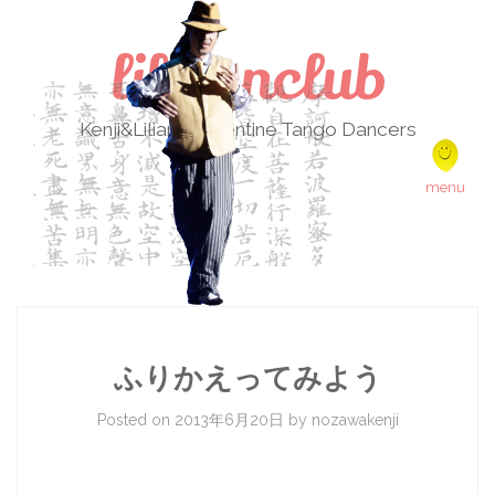
lilikenclub
Kenji&Liliana Argentine Tango Dancers
Skip to content
menu
ふりかえってみよう
Posted on
2013年6月20日
by
nozawakenji