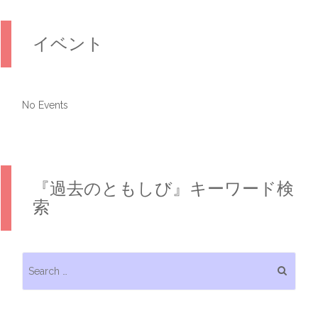
イベント
No Events
『過去のともしび』キーワード検
索
Search for: