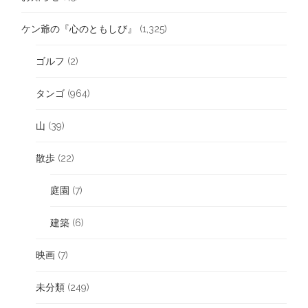
ケン爺の『心のともしび』
(1,325)
ゴルフ
(2)
タンゴ
(964)
山
(39)
散歩
(22)
庭園
(7)
建築
(6)
映画
(7)
未分類
(249)