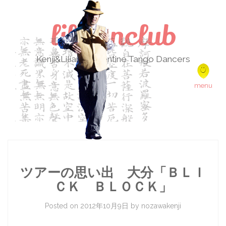
lilikenclub
Kenji&Liliana Argentine Tango Dancers
Skip to content
menu
ツアーの思い出 大分「ＢＬＩ
ＣＫ ＢＬＯＣＫ」
Posted on
2012年10月9日
by
nozawakenji