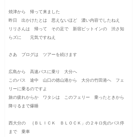
焼津から 帰って来ました
昨日 出かけたとは 思えないほど 濃い内容でしたねえ
リリさんは 帰って その足で 新宿ピットインの 渋さ知
らズに 元気ですねえ
さあ ブログは ツアーを続けます
広島から 高速バスに乗り 大分へ
このバス 途中 山口の徳山港から 大分の竹田港へ フェ
リーに乗るのですよ
旅の疲れからか ワタシは このフェリー 乗ったときから
降りるまで爆睡
西大分の ｛ＢＬＩＣＫ ＢＬＯＣＫ」の２キロ先のバス停
まで 乗車