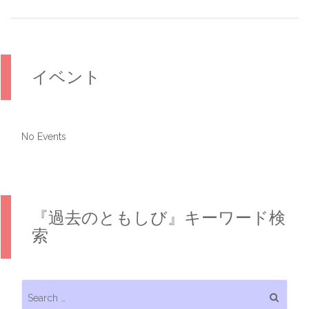
イベント
No Events
『過去のともしび』キーワード検
索
Search for: