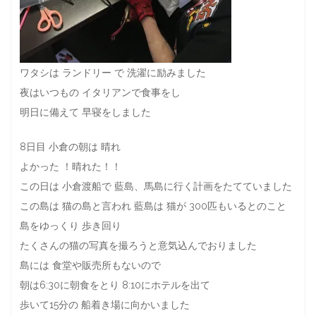
ワタシは ランドリー で 洗濯に励みました
夜はいつもの イタリアンで食事をし
明日に備えて 早寝をしました
8日目 小倉の朝は 晴れ
よかった ！晴れた！！
この日は 小倉渡船で 藍島、馬島に行く計画をたてていました
この島は 猫の島と言われ 藍島は 猫が 300匹もいるとのこと
島をゆっくり 歩き回り
たくさんの猫の写真を撮ろうと意気込んでおりました
島には 食堂や販売所もないので
朝は6:30に朝食をとり 8:10にホテルを出て
歩いて15分の 船着き場に向かいました