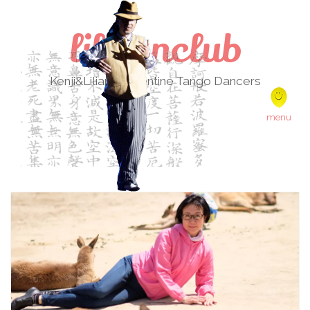
lilikenclub
Kenji&Liliana Argentine Tango Dancers
Skip to content
menu