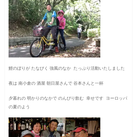
鯉のぼりが たなびく 強風のなか たっぷり活動いたしました
夜は 南小倉の 酒屋 朝日屋さんで 谷本さんと一杯
夕暮れの 明かりのなかで のんびり飲む 幸せです ヨーロッパ
の夏のよう