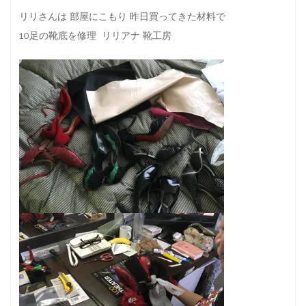
リリさんは 部屋にこもり 昨日買ってきた材料で
10足の靴底を修理 リリアナ 靴工房