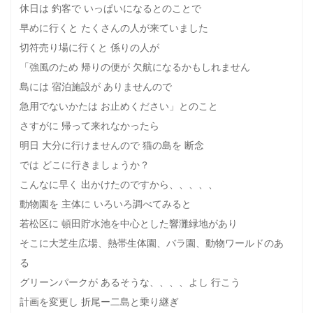
休日は 釣客で いっぱいになるとのことで
早めに行くと たくさんの人が来ていました
切符売り場に行くと 係りの人が
「強風のため 帰りの便が 欠航になるかもしれません
島には 宿泊施設が ありませんので
急用でないかたは お止めください」とのこと
さすがに 帰って来れなかったら
明日 大分に行けませんので 猫の島を 断念
では どこに行きましょうか？
こんなに早く 出かけたのですから、、、、、
動物園を 主体に いろいろ調べてみると
若松区に 頓田貯水池を中心とした響灘緑地があり
そこに大芝生広場、熱帯生体園、バラ園、動物ワールドのあ
る
グリーンパークが あるそうな、、、、よし 行こう
計画を変更し 折尾ー二島と乗り継ぎ