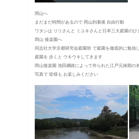
岡山へ
まだまだ時間があるので 岡山到着後 自由行動
ワタシは リリさんと ミユキさんと日本三大庭園のひ
岡山 後楽園へ
同志社大学京都研究会庭園班 で庭園を徹底的に勉強
庭園を 歩くと ウキウキしてきます
岡山後楽園 池田綱政によって作られた江戸元禄期の
写真で 皆様も お楽しみください