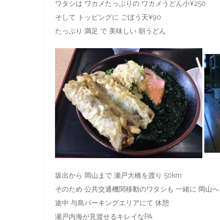
ワタシは ワカメたっぷりの ワカメうどん小¥250
そして トッピングに ごぼう天¥90
たっぷり 満足 で 美味しい 朝うどん
坂出から 岡山まで 瀬戸大橋を渡り 50km
そのため 公共交通機関移動のワタシも 一緒に 岡山へ
途中 与島パーキングエリアにて 休憩
瀬戸内海が見渡せるキレイなPA