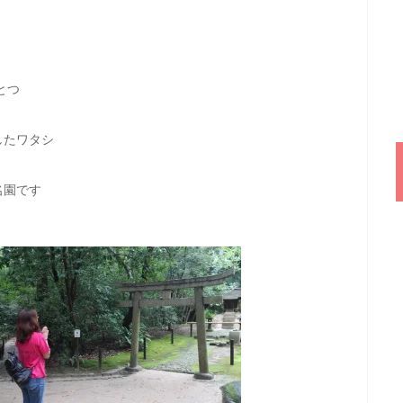
とつ
したワタシ
名園です