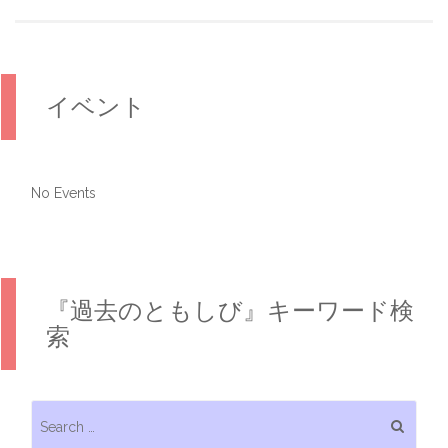
イベント
No Events
『過去のともしび』キーワード検
索
Search for: