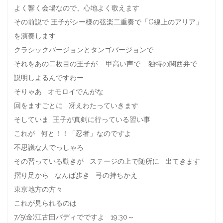
よく響く会場なので、心地よく歌えます
その前説で 王子がシー様の弦楽二重奏で「G線上のアリア」
を演奏します
クラシックバージョンとタンゴバージョンで
それをあの二枚目の王子が 甲高い声で 独特の関西弁で
説明しよるんですわー
そりゃあ オモロイでんがな
回をますごとに 冴えわたっていきます
そしていま 王子が真剣に行っている習い事
これが 何と！！「忍者」なのですよ
不思議な人でっしゃろ
その習っている動きが ステージの上で随所に 出てきます
摺り足から なんば歩き 弓の持ちかえ
東京地方の方々
これが見られるのは
7/5(金)江古田バディでですよ 19:30～