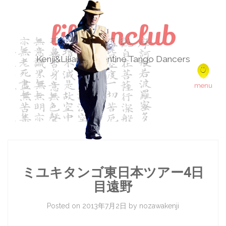
lilikenclub
Kenji&Liliana Argentine Tango Dancers
Skip to content
menu
ミユキタンゴ東日本ツアー4日
目遠野
Posted on
2013年7月2日
by
nozawakenji