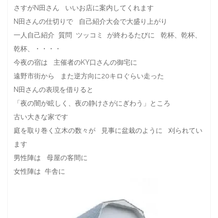
さすがN田さん いいお店に案内してくれます
N田さんの仕切りで 自己紹介大会で大盛り上がり
一人自己紹介 質問 ツッコミ が終わるたびに 乾杯、乾杯、
乾杯、・・・・
今夜の宿は 主催者のKY口さんの御宅に
遠野市街から また逆方向に20キロぐらい走った
N田さんの表現を借りると
「夜の闇が眩しく、夜の静けさがにぎわう」ところ
古い大きな家です
庭を取り巻く立木の数々が 見事に盆栽のように 刈られてい
ます
男性陣は 母屋の客間に
女性陣は 牛舎に