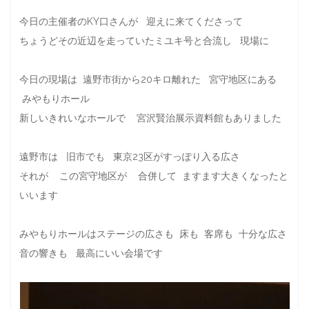
今日の主催者のKY口さんが 迎えに来てくださって
ちょうどその近辺を走っていたミユキ号と合流し 現場に
今日の現場は 遠野市街から20キロ離れた 宮守地区にある
みやもりホール
新しいきれいなホールで 宮沢賢治展示資料館もありました
遠野市は 旧市でも 東京23区がすっぽり入る広さ
それが この宮守地区が 合併して ますます大きくなったと
いいます
みやもりホールはステージの広さも 床も 客席も 十分な広さ
音の響きも 最高にいい会場です