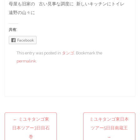
母屋も旧家の 古い見事な調度に 新しいキッチンにトイレ
遠野の山々に
共有:
Facebook
This entry was posted in
タンゴ
. Bookmark the
permalink
.
←
ミユキタンゴ東
ミユキタンゴ東日本
Post navigation
日本ツアー3日目石
ツアー5日目南蔵王
巻
→