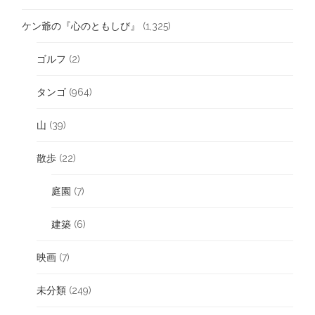
ケン爺の『心のともしび』
(1,325)
ゴルフ
(2)
タンゴ
(964)
山
(39)
散歩
(22)
庭園
(7)
建築
(6)
映画
(7)
未分類
(249)