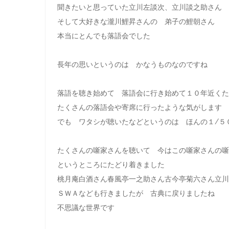
聞きたいと思っていた立川左談次、立川談之助さん
そして大好きな瀧川鯉昇さんの 弟子の鯉朝さん
本当にとんでも落語会でした
長年の思いというのは かなうものなのですね
落語を聴き始めて 落語会に行き始めて１０年近くた
たくさんの落語会や寄席に行ったような気がします
でも ワタシが聴いたなどというのは ほんの１/５
たくさんの噺家さんを聴いて 今はこの噺家さんの噺
というところにたどり着きました
桃月庵白酒さん春風亭一之助さん古今亭菊六さん立川
ＳＷＡなども行きましたが 古典に戻りましたね
不思議な世界です