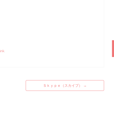
ink
.
Ｓｋｙｐｅ（スカイプ）
→