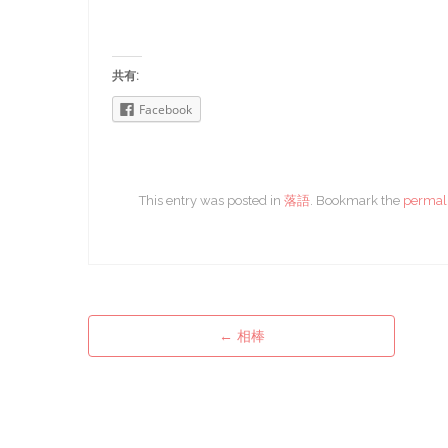
共有:
Facebook
This entry was posted in
落語
. Bookmark the
permal
←
相棒
Post navigation