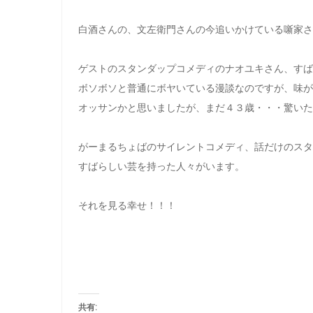
白酒さんの、文左衛門さんの今追いかけている噺家さ
ゲストのスタンダップコメディのナオユキさん、すば
ボソボソと普通にボヤいている漫談なのですが、味が
オッサンかと思いましたが、まだ４３歳・・・驚いた
がーまるちょばのサイレントコメディ、話だけのスタ
すばらしい芸を持った人々がいます。
それを見る幸せ！！！
共有: