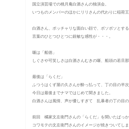
国立演芸場での桃月庵白酒さんの独演会。
いつものメンバーのほかにリリさんの代わりに稲荷王
白酒さん、ポッチャリな面白い顔で、ボソボソとする
言葉のひとつひとつに鋭敏な感性が・・・。
噺は「船徳」
しぐさや可笑しさは白酒さんむきの噺、船頭の若旦那
最後は「らくだ」
ふつうはくず屋の久さんが酔っ払って、丁の目の半次
今日は最後までナマではじめて聞きました。
白酒さんは風情、声が優しすぎて 乱暴者の丁の目の
前回 橘家文左衛門さんの「らくだ」を聞いたばっか
コワモテの文左衛門さんのイメージが焼きついてしま