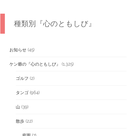
種類別『心のともしび』
お知らせ
(45)
ケン爺の『心のともしび』
(1,325)
ゴルフ
(2)
タンゴ
(964)
山
(39)
散歩
(22)
庭園
(7)