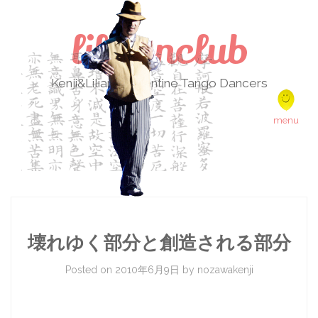
lilikenclub
Kenji&Liliana Argentine Tango Dancers
Skip to content
menu
壊れゆく部分と創造される部分
Posted on
2010年6月9日
by
nozawakenji