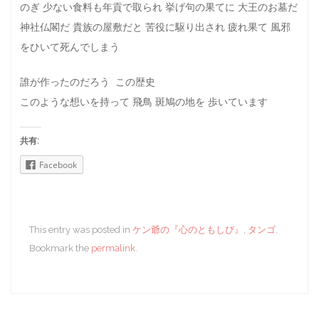
のぎ 少ない食料も年貢で取られ 挙げ句の果てに 大王のお墓だ
神社仏閣だ 貴族の屋敷だと 苦役に駆り出され 疲れ果て 風邪
をひいて死んでしまう
誰が作ったのだろう この歴史
このような想いを持って 飛鳥 斑鳩の地を 歩いています
共有:
Facebook
This entry was posted in
ケン爺の『心のともしび』
,
タンゴ
.
Bookmark the
permalink
.