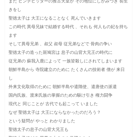
また ピンチヒッターの推古天皇が その地位にしがみつき 長生
きをし
聖徳太子は 大王になることなく 死んでいきます
この時代 異母兄妹で結婚する時代 、それも 何人もの妃を持ち
ます
そして異母兄弟 、叔父 叔母 従兄弟などで 骨肉の争い
聖徳太子の造った斑鳩宮は 息子の山背大兄王の時代に
従兄弟の 蘇我入鹿によって 一族皆殺しにされてしまいます
朝鮮半島から 寺院建立のために たくさんの技術者 僧が 来日
し
外来文化取得のために 朝鮮半島や遣隋使、遣唐使の派遣
国内氏族、渡来氏族の掌握のための駆け引き 権力闘争
現代と 同じことが 古代でも起こって いました
なぜ 聖徳太子は 大王にならなかったのだろう？
という疑問が やっと わかりました
聖徳太子の息子の山背大兄王も