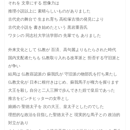
それを 文章にする 想像力は
推理小説以上に 素晴らしいものがありました
古代史の舞台で 生まれ育ち 高松塚古墳の発見により
古代史小説を 書き始めたという 黒岩重吾氏
ワタシの 同志社大学法学部の 先輩でも ありました
外来文化として 仏教が 百済、高句麗よりもたらされた時代
国内支配者たちも 仏教取り入れる改革派と 拒否する守旧派と
が争い
結局は 仏教容認派の 蘇我氏が 守旧派の物部氏を打ち果たし
仏教文化が 日本に根付きはじめ、蘇我馬子が権力を握ります
大王を殺し 自分と二人三脚で歩んできた姪で皇后であった
推古をピンチヒッターの女帝とし
娘婿の 聖徳太子を 次の大王、皇太子としたのでした
理想的な政治を目指した聖徳太子と 現実的な馬子との 政治的
対立があり