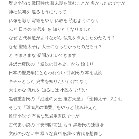
歴史小説は 戦国時代 幕末期を読むことが 多かったのですが
神社仏閣を 巡るようになって
仏像を彫り 写経をやり 仏教を 読むようになり
ふと 日本の 古代史 を 知りたくなりました
なぜ 古代神道がありながら 仏教を導入したのだろう？
なぜ 聖徳太子は 大王にならなかったのだろう？
と さまざまな 疑問がわいてきます
井沢元彦氏の 「逆説の日本史」から 始まり
日本の歴史学にとらわれない 井沢氏の 本を乱読
キチッとした 史実を知りたいわけでなく
大まかな 流れを 知るには 小説を と思い
黒岩重吾氏の 「紅蓮の女王 推古天皇」「聖徳太子 1,2,3,4」
そして「斑鳩宮の慟哭」をやっと 読み終えた
推理小説で 有名な黒岩重吾氏ですが
古代史小説の 平安朝以前は もう 黒岩氏の独壇場
文献の少ない中 様々な資料を調べ 古代を想像し