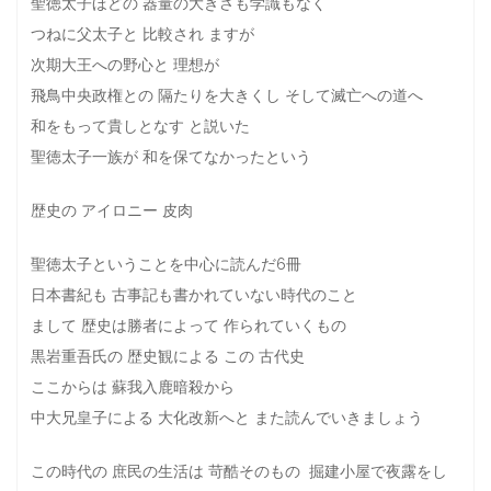
聖徳太子ほどの 器量の大きさも学識もなく
つねに父太子と 比較され ますが
次期大王への野心と 理想が
飛鳥中央政権との 隔たりを大きくし そして滅亡への道へ
和をもって貴しとなす と説いた
聖徳太子一族が 和を保てなかったという
歴史の アイロニー 皮肉
聖徳太子ということを中心に読んだ6冊
日本書紀も 古事記も書かれていない時代のこと
まして 歴史は勝者によって 作られていくもの
黒岩重吾氏の 歴史観による この 古代史
ここからは 蘇我入鹿暗殺から
中大兄皇子による 大化改新へと また読んでいきましょう
この時代の 庶民の生活は 苛酷そのもの 掘建小屋で夜露をし