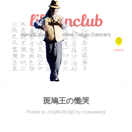
lilikenclub
Kenji&Liliana Argentine Tango Dancers
Skip to content
menu
斑鳩王の慟哭
Posted on
2015年7月25日
by
nozawakenji