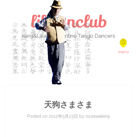
lilikenclub
Kenji&Liliana Argentine Tango Dancers
Skip to content
menu
天狗さまさま
Posted on
2012年5月23日
by
nozawakenji