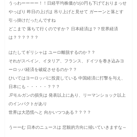
うっわーーーー！！日経平均株価が150円も下げておりまっせ
やっぱり 昨日の上げは 吊り上げと見せて ガーーンと落とす
引っ掛けだったんですね
どこまで 落ちて行くのですか？ 日本経済は？？世界経済
は？？？？？？
はたしてギリシャは ユーロ離脱するのか？？
それがスペイン、イタリア、フランス、ドイツを巻き込みヨ
ーロッパ経済を破綻させるのか？？
ひいてはヨーロッパに投資している 中国経済に打撃を与え、
日本にも・・・・・？？？
JPモルガンの損失は 発表以上にあり、リーマンショック以上
のインパクトがあり
世界は大恐慌へと 向かいつつある？？？？
うーーむ 日本のニュースは 悲観的方向に傾いていきますな～