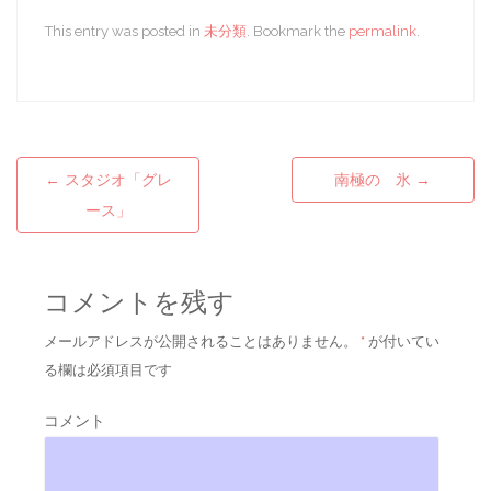
This entry was posted in
未分類
. Bookmark the
permalink
.
←
スタジオ「グレ
南極の 氷
→
Post navigation
ース」
コメントを残す
メールアドレスが公開されることはありません。
*
が付いてい
る欄は必須項目です
コメント