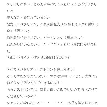
久しぶりに会い、じゃあ食事に行こうということになりまし
たが、
重大なことを忘れていました
彼女はベジタリアン、それも筋金入りの 魚もミルクも動物は
全く拒否という
原理教的ベジタリアン、ビーガンという種族でした
友人から聞いたという「？？？？？」という店に向かいまし
た
大雨の中行くと、何とその日はお休みです
iPadでベジタリアンレストランを探しますが
どこも予約が必要だったり、食事が5000円～とか、大変です
ねベジタリアンとして生きるのは！！
あるレストランでは、野菜と白いご飯でいいので 食べさせて
と懇願しているのに
シェフに相談しないと・・・・・・と 二の足を踏まれました